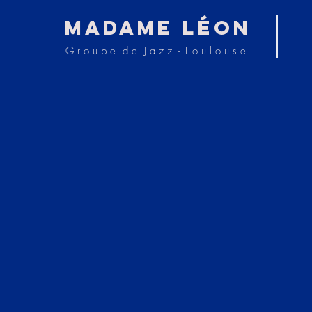
Madame Léon
G r o u p e d e J a z z - T o u l o u s e